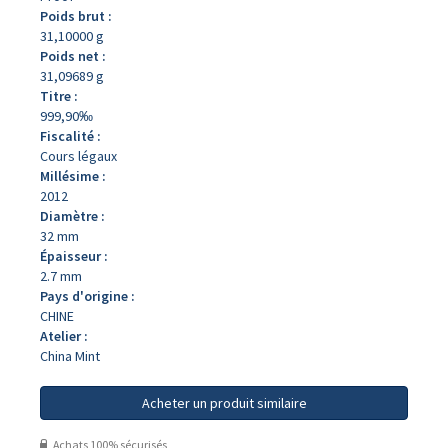
Poids brut :
31,10000 g
Poids net :
31,09689 g
Titre :
999,90‰
Fiscalité :
Cours légaux
Millésime :
2012
Diamètre :
32 mm
Épaisseur :
2.7 mm
Pays d'origine :
CHINE
Atelier :
China Mint
Acheter un produit similaire
Achats 100% sécurisés