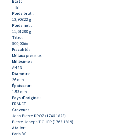
État :
TTB
Poids brut :
12,90322 g
Poids net :
11,61290 g
Titre :
900,00‰
Fiscalité :
Métaux précieux
Millésime :
AN 13
Diamètre :
26 mm
Épaisseur :
1.53 mm
Pays d'origine :
FRANCE
Graveur :
Jean-Pierre DROZ (1746-1823)
Pierre Joseph TIOLIER (1763-1819)
Atelier :
Paris (A)