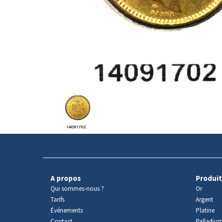
Avers
du
produit
A propos
Produit
Qui sommes-nous ?
Or
Tarifs
Argent
Événements
Platine
Contact
Palladiu