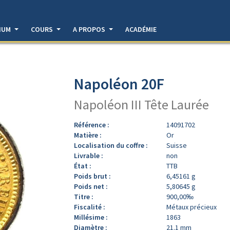
DIUM
COURS
A PROPOS
ACADÉMIE
Napoléon 20F
Napoléon III Tête Laurée
Référence :
14091702
Matière :
Or
Localisation du coffre :
Suisse
Livrable :
non
État :
TTB
Poids brut :
6,45161 g
Poids net :
5,80645 g
Titre :
900,00‰
Fiscalité :
Métaux précieux
Millésime :
1863
Diamètre :
21.1 mm