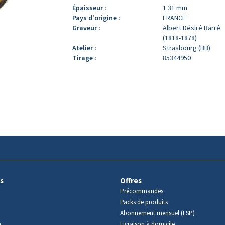
Épaisseur :
1.31 mm
Pays d'origine :
FRANCE
Graveur :
Albert Désiré Barré
(1818-1878)
Atelier :
Strasbourg (BB)
Tirage :
85344950
s
Offres
Précommandes
Packs de produits
Abonnement mensuel (LSP)
m
Livraison à domicile