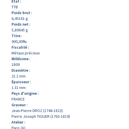
État :
TTB
Poids brut :
6,45161 g
Poids net :
5,80645 g
Titre :
900,00‰
Fiscalité :
Métaux précieux
Millésime :
1809
Diamètre :
21.1 mm
Épaisseur :
1.31 mm
Pays d'origine :
FRANCE
Graveur :
Jean-Pierre DROZ (1746-1823)
Pierre Joseph TIOLIER (1763-1819)
Atelier :
Paris (A)