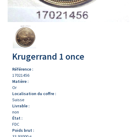
Avers
du
produit
Krugerrand 1 once
Référence :
17021456
Matière :
Or
Localisation du coffre :
Suisse
Livrable :
non
État :
FDC
Poids brut :
33,93000 g