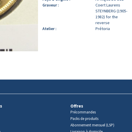
Graveur :
Coert Laurens
STEYNBERG (1905-
1982) for the
reverse
Atelier :
Prétoria
s
Offres
Précommandes
Packs de produits
Abonnement mensuel (LSP)
m
Livraison à domicile