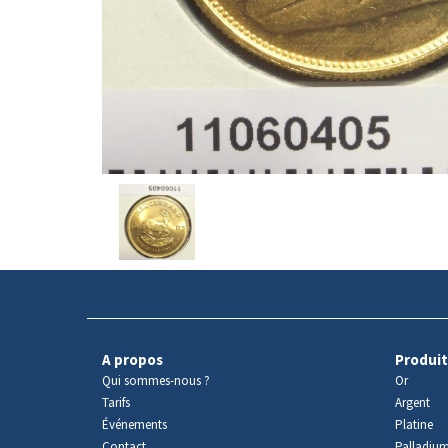
Avers
du
produit
A propos
Produit
Qui sommes-nous ?
Or
Tarifs
Argent
Événements
Platine
Contact
Palladiu