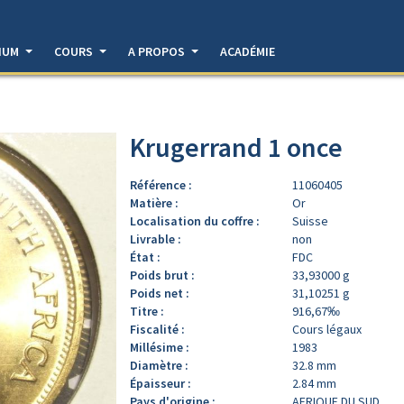
DIUM
COURS
A PROPOS
ACADÉMIE
Krugerrand 1 once
Référence :
11060405
Matière :
Or
Localisation du coffre :
Suisse
Livrable :
non
État :
FDC
Poids brut :
33,93000 g
Poids net :
31,10251 g
Titre :
916,67‰
Fiscalité :
Cours légaux
Millésime :
1983
Diamètre :
32.8 mm
Épaisseur :
2.84 mm
Pays d'origine :
AFRIQUE DU SUD