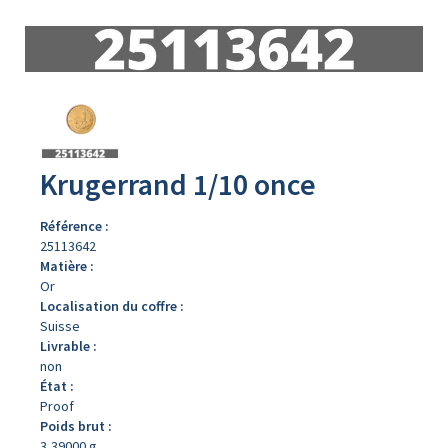
Avers
du
produit
Krugerrand 1/10 once
Référence :
25113642
Matière :
Or
Localisation du coffre :
Suisse
Livrable :
non
État :
Proof
Poids brut :
3,39000 g