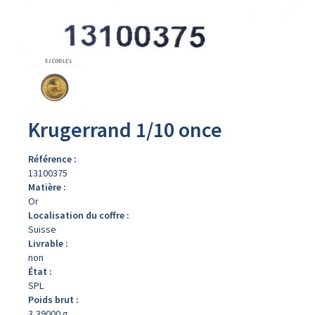
Avers
du
produit
Krugerrand 1/10 once
Référence :
13100375
Matière :
Or
Localisation du coffre :
Suisse
Livrable :
non
État :
SPL
Poids brut :
3,39000 g