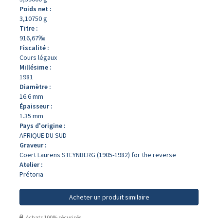
Poids net :
3,10750 g
Titre :
916,67‰
Fiscalité :
Cours légaux
Millésime :
1981
Diamètre :
16.6 mm
Épaisseur :
1.35 mm
Pays d'origine :
AFRIQUE DU SUD
Graveur :
Coert Laurens STEYNBERG (1905-1982) for the reverse
Atelier :
Prétoria
Acheter un produit similaire
Achats 100% sécurisés