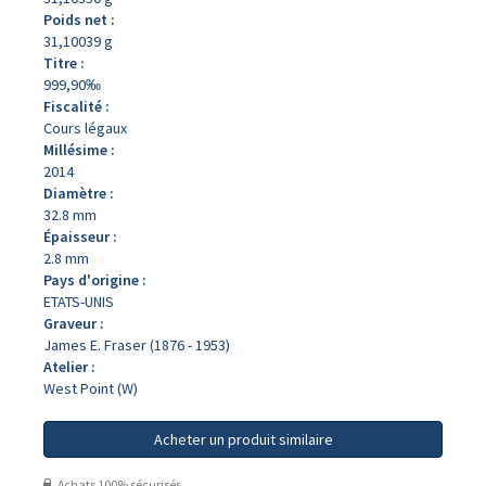
Poids net :
31,10039 g
Titre :
999,90‰
Fiscalité :
Cours légaux
Millésime :
2014
Diamètre :
32.8 mm
Épaisseur :
2.8 mm
Pays d'origine :
ETATS-UNIS
Graveur :
James E. Fraser (1876 - 1953)
Atelier :
West Point (W)
Acheter un produit similaire
Achats 100% sécurisés