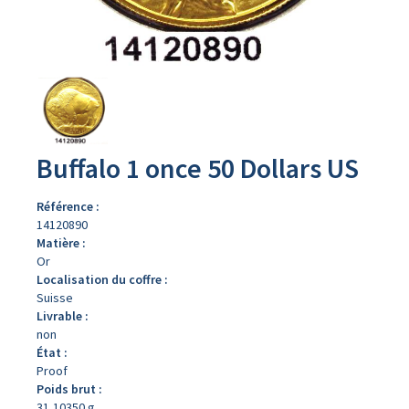
Avers
du
produit
Buffalo 1 once 50 Dollars US
Référence :
14120890
Matière :
Or
Localisation du coffre :
Suisse
Livrable :
non
État :
Proof
Poids brut :
31,10350 g