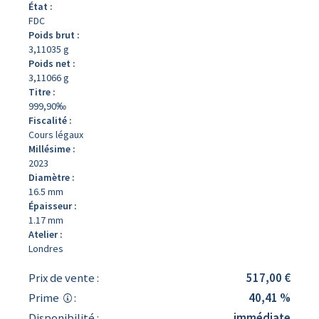
État :
FDC
Poids brut :
3,11035 g
Poids net :
3,11066 g
Titre :
999,90‰
Fiscalité :
Cours légaux
Millésime :
2023
Diamètre :
16.5 mm
Épaisseur :
1.17 mm
Atelier :
Londres
Prix de vente :
517,00 €
Prime
:
40,41 %
Disponibilité :
immédiate