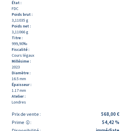
État :
FDC
Poids brut :
3,11035 g
Poids net :
3,11066 g
Titre :
999,90‰
Fiscalité :
Cours légaux
Millésime :
2023
Diamètre :
16.5 mm
Épaisseur :
1.17 mm
Atelier :
Londres
Prix de vente :
568,00 €
Prime
:
54,42 %
Disponibilité :
immédiate