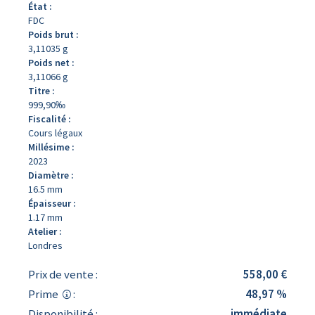
État :
FDC
Poids brut :
3,11035 g
Poids net :
3,11066 g
Titre :
999,90‰
Fiscalité :
Cours légaux
Millésime :
2023
Diamètre :
16.5 mm
Épaisseur :
1.17 mm
Atelier :
Londres
Prix de vente :
558,00 €
Prime
:
48,97 %
Disponibilité :
immédiate