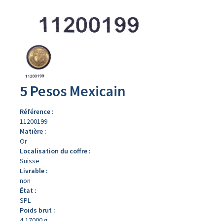
Avers
du
produit
5 Pesos Mexicain
Référence :
11200199
Matière :
Or
Localisation du coffre :
Suisse
Livrable :
non
État :
SPL
Poids brut :
4,17000 g