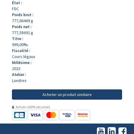
État :
FDC
Poids brut :
777,66469 g
Poids net :
777,58692 g
Titre :
999,00‰
Fiscalité :
Cours légaux
Millésime :
2023
Atelier :
Londres
Acheter un produit similaire
Achats 100% sécurisés