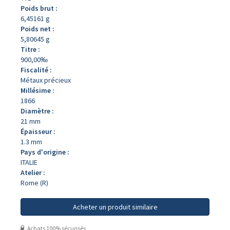
Poids brut :
6,45161 g
Poids net :
5,80645 g
Titre :
900,00‰
Fiscalité :
Métaux précieux
Millésime :
1866
Diamètre :
21 mm
Épaisseur :
1.3 mm
Pays d'origine :
ITALIE
Atelier :
Rome (R)
Acheter un produit similaire
Achats 100% sécurisés