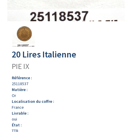
Avers
du
produit
20 Lires Italienne
PIE IX
Référence :
25118537
Matière :
Or
Localisation du coffre :
France
Livrable :
oui
État :
TTB