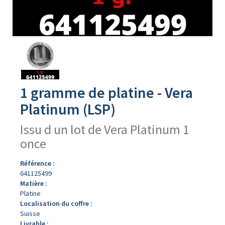
Avers
du
produit
1 gramme de platine - Vera
Platinum (LSP)
Issu d un lot de Vera Platinum 1
once
Référence :
641125499
Matière :
Platine
Localisation du coffre :
Suisse
Livrable :