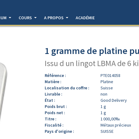
DIUM
COURS
A PROPOS
ACADÉMIE
1 gramme de platine pu
Issu d un lingot LBMA de 6 k
Référence :
PTE014058
Matière :
Platine
Localisation du coffre :
Suisse
Livrable :
non
État :
Good Delivery
Poids brut :
1 g
Poids net :
1 g
Titre :
1 000,00‰
Fiscalité :
Métaux précieux
Pays d'origine :
SUISSE