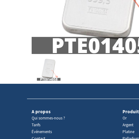
Avers
du
produit
A propos
Produit
Qui sommes-nous ?
Or
Tarifs
Argent
Événements
Platine
Contact
Palladiu