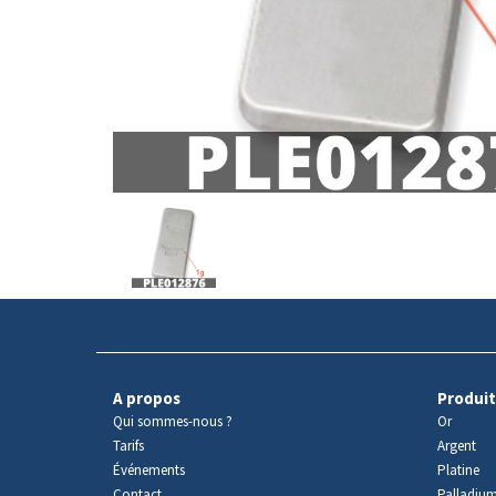
Avers
du
produit
A propos
Produit
Qui sommes-nous ?
Or
Tarifs
Argent
Événements
Platine
Contact
Palladiu