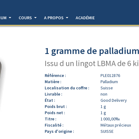
DIUM
COURS
A PROPOS
ACADÉMIE
1 gramme de palladium 
Issu d un lingot LBMA de 6 k
Référence :
PLE012876
Matière :
Palladium
Localisation du coffre :
Suisse
Livrable :
non
État :
Good Delivery
Poids brut :
1 g
Poids net :
1 g
Titre :
1 000,00‰
Fiscalité :
Métaux précieux
Pays d'origine :
SUISSE