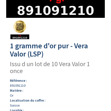
Avers
du
produit
1 gramme d'or pur - Vera
Valor (LSP)
Issu d un lot de 10 Vera Valor 1
once
Référence :
891091210
Matière :
Or
Localisation du coffre :
Suisse
Livrable :