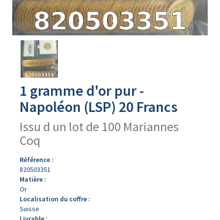
Avers
du
produit
1 gramme d'or pur -
Napoléon (LSP) 20 Francs
Issu d un lot de 100 Mariannes
Coq
Référence :
820503351
Matière :
Or
Localisation du coffre :
Suisse
Livrable :