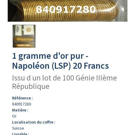
Avers
du
produit
1 gramme d'or pur -
Napoléon (LSP) 20 Francs
Issu d un lot de 100 Génie IIIème
République
Référence :
840917280
Matière :
Or
Localisation du coffre :
Suisse
Livrable :