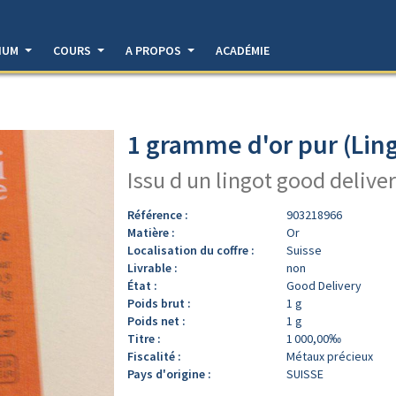
DIUM
COURS
A PROPOS
ACADÉMIE
1 gramme d'or pur (Ling
Issu d un lingot good deliver
Référence :
903218966
Matière :
Or
Localisation du coffre :
Suisse
Livrable :
non
État :
Good Delivery
Poids brut :
1 g
Poids net :
1 g
Titre :
1 000,00‰
Fiscalité :
Métaux précieux
Pays d'origine :
SUISSE