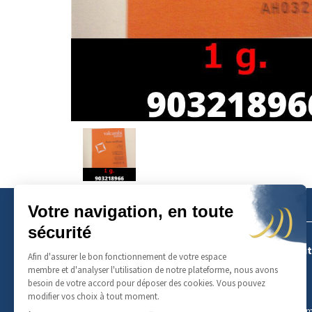
Avers
du
produit
A propos
Produit
Qui sommes-nous ?
Or
Tarifs
Argent
Événements
Platine
Contact
Palladiu