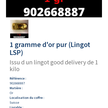
Avers
du
produit
1 gramme d'or pur (Lingot
LSP)
Issu d un lingot good delivery de 1
kilo
Référence :
902668887
Matière :
Or
Localisation du coffre :
Suisse
Livrable :