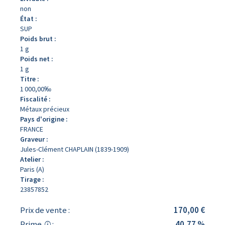
non
État :
SUP
Poids brut :
1 g
Poids net :
1 g
Titre :
1 000,00‰
Fiscalité :
Métaux précieux
Pays d'origine :
FRANCE
Graveur :
Jules-Clément CHAPLAIN (1839-1909)
Atelier :
Paris (A)
Tirage :
23857852
Prix de vente :
170,00 €
Prime
:
40,77 %