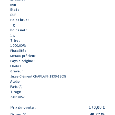
non
État :
SUP
Poids brut :
1 g
Poids net :
1 g
Titre :
1 000,00‰
Fiscalité :
Métaux précieux
Pays d'origine :
FRANCE
Graveur :
Jules-Clément CHAPLAIN (1839-1909)
Atelier :
Paris (A)
Tirage :
23857852
Prix de vente :
170,00 €
Prime
:
40,77 %