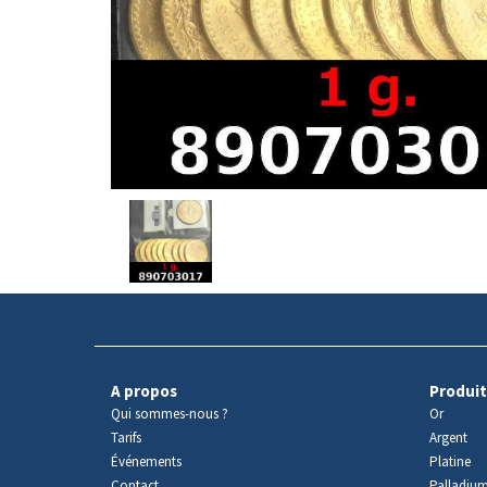
Avers
du
produit
A propos
Produit
Qui sommes-nous ?
Or
Tarifs
Argent
Événements
Platine
Contact
Palladiu