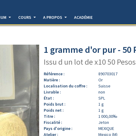
DIUM
COURS
A PROPOS
ACADÉMIE
1 gramme d'or pur - 50
Issu d un lot de x10 50 Pesos
Référence :
890703017
Matière :
Or
Localisation du coffre :
Suisse
Livrable :
non
État :
SPL
Poids brut :
1 g
Poids net :
1 g
Titre :
1 000,00‰
Fiscalité :
Jeton
Pays d'origine :
MEXIQUE
Atelier :
Mexico (M)