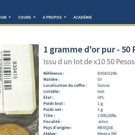
DIUM
COURS
A PROPOS
ACADÉMIE
1 gramme d'or pur - 50
Issu d un lot de x10 50 Pesos
Référence :
830415296
Matière :
Or
Localisation du coffre :
Suisse
Livrable :
non
État :
SPL
Poids brut :
1 g
Poids net :
1 g
Titre :
1 000,00‰
Fiscalité :
Jeton
Pays d'origine :
MEXIQUE
Atelier :
Mexico (M)