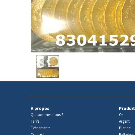
Avers
du
produit
A propos
Produit
Qui sommes-nous ?
Or
Tarifs
Argent
Événements
Platine
Contact
Palladiu