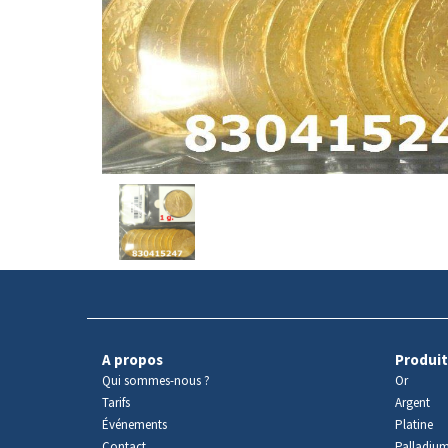
Avers
du
produit
A propos
Produit
Qui sommes-nous ?
Or
Tarifs
Argent
Événements
Platine
Contact
Palladiu