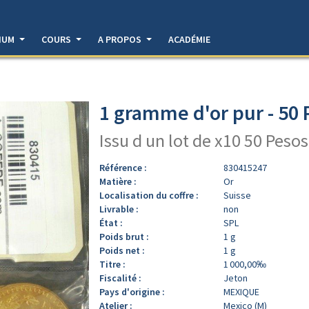
DIUM
COURS
A PROPOS
ACADÉMIE
1 gramme d'or pur - 50
Issu d un lot de x10 50 Pesos
Référence :
830415247
Matière :
Or
Localisation du coffre :
Suisse
Livrable :
non
État :
SPL
Poids brut :
1 g
Poids net :
1 g
Titre :
1 000,00‰
Fiscalité :
Jeton
Pays d'origine :
MEXIQUE
Atelier :
Mexico (M)