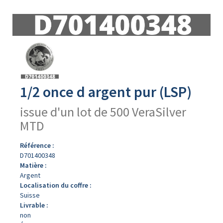
Avers
du
produit
1/2 once d argent pur (LSP)
issue d'un lot de 500 VeraSilver
MTD
Référence :
D701400348
Matière :
Argent
Localisation du coffre :
Suisse
Livrable :
non