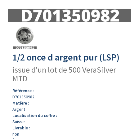
Avers
du
produit
1/2 once d argent pur (LSP)
issue d'un lot de 500 VeraSilver
MTD
Référence :
D701350982
Matière :
Argent
Localisation du coffre :
Suisse
Livrable :
non