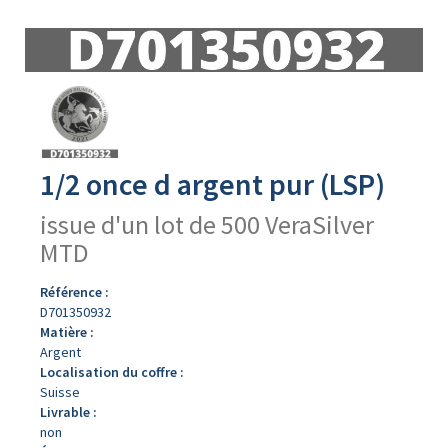
Avers
du
produit
1/2 once d argent pur (LSP)
issue d'un lot de 500 VeraSilver
MTD
Référence :
D701350932
Matière :
Argent
Localisation du coffre :
Suisse
Livrable :
non