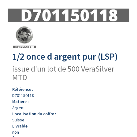
Avers
du
produit
1/2 once d argent pur (LSP)
issue d'un lot de 500 VeraSilver
MTD
Référence :
D701150118
Matière :
Argent
Localisation du coffre :
Suisse
Livrable :
non