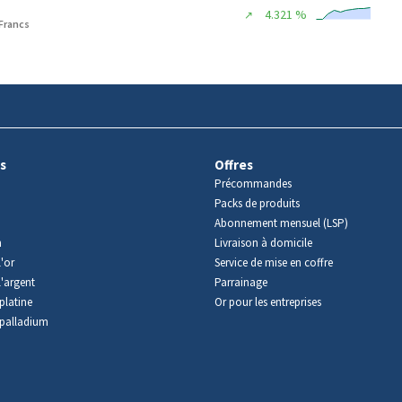
4.321 %
↗
 Francs
s
Offres
Précommandes
Packs de produits
Abonnement mensuel (LSP)
m
Livraison à domicile
'or
Service de mise en coffre
l'argent
Parrainage
platine
Or pour les entreprises
palladium