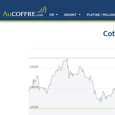
OR
ARGENT
PLATINE / PALLA
Cot
+3500€
+3000€
+2500€