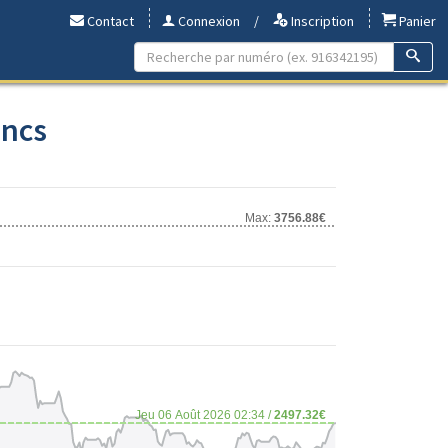
Contact
Connexion
/
Inscription
Panier
ancs
Max:
3756.88€
Jeu 06 Août 2026 02:34 /
2497.32€