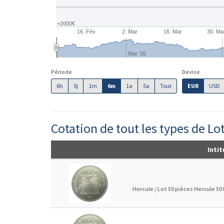
+2000€
16. Fév
2. Mar
16. Mar
30. Ma
Mar '26
Période
Devise
6h
5j
1m
6m
1a
5a
Tout
EUR
USD
Cotation de tout les types de Lo
Intit
Hercule /
Lot 50 pièces Hercule 50