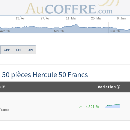
r
13. Avr
27. Avr
11. Mai
25. Mai
8. Jun
Avr '26
Mai '26
Jun '26
GBP
CHF
JPY
t 50 pièces Hercule 50 Francs
ulé
Variation
4.321 %
↗
 Francs