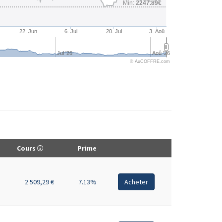
Min:
2247.89€
22. Jun
6. Jul
20. Jul
3. Aoû
Jul '26
Aoû '26
© AuCOFFRE.com
Cours
Prime
2 509,29 €
7.13%
Acheter