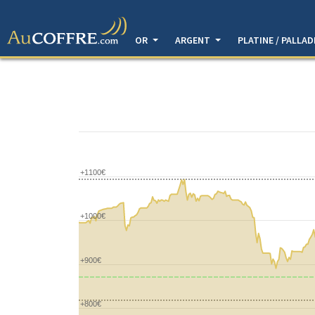
OR
ARGENT
PLATINE / PALLA
+1100€
+1000€
+900€
+800€