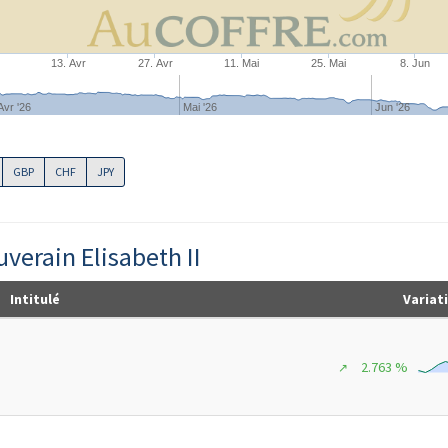
r
13. Avr
27. Avr
11. Mai
25. Mai
8. Jun
Avr '26
Mai '26
Jun '26
GBP
CHF
JPY
uverain Elisabeth II
Intitulé
Variat
2.763 %
↗