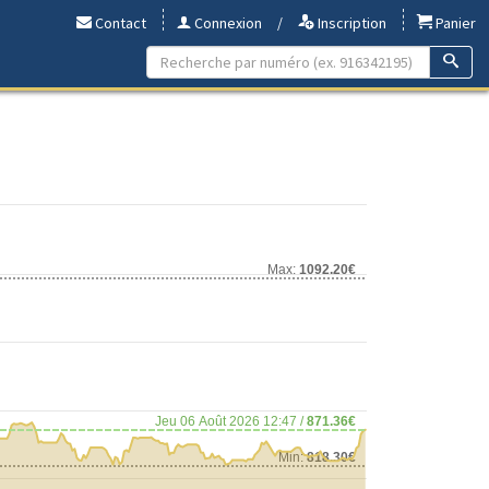
Contact
Connexion
/
Inscription
Panier
Max:
1092.20€
Jeu 06 Août 2026 12:47 /
871.36€
Min:
818.30€