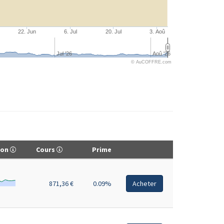
22. Jun
6. Jul
20. Jul
3. Aoû
Jul '26
Aoû '26
© AuCOFFRE.com
ion
Cours
Prime
871,36 €
0.09%
Acheter