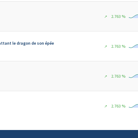
2.763 %
↗
attant le dragon de son épée
2.763 %
↗
2.763 %
↗
2.763 %
↗