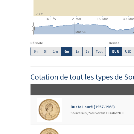
+700€
16. Fév
2. Mar
16. Mar
30. Ma
Mar '26
Période
Devise
6h
5j
1m
6m
1a
5a
Tout
EUR
USD
Cotation de tout les types de So
Buste Lauré (1957-1968)
Souverain /
Souverain Elisabeth II