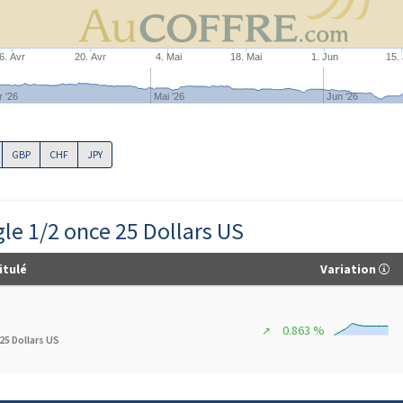
6. Avr
20. Avr
4. Mai
18. Mai
1. Jun
15.
r '26
Mai '26
Jun '26
GBP
CHF
JPY
gle 1/2 once 25 Dollars US
itulé
Variation
0.863 %
↗
25 Dollars US