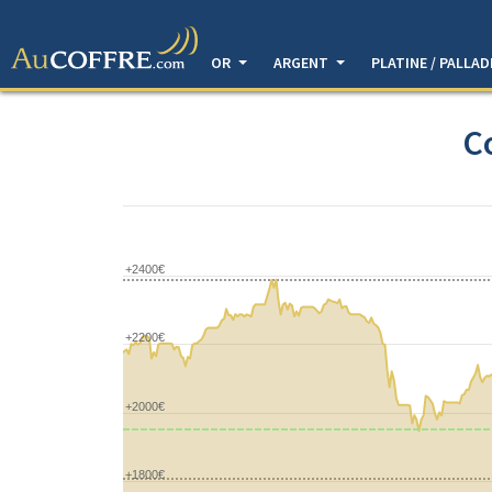
OR
ARGENT
PLATINE / PALLA
C
+2400€
+2200€
+2000€
+1800€