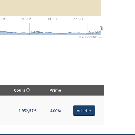
 Jun
29. Jun
13. Jul
27. Jul
Jul '26
Aoû '26
© AuCOFFRE.com
Cours
Prime
1 952,57 €
4.00%
Acheter