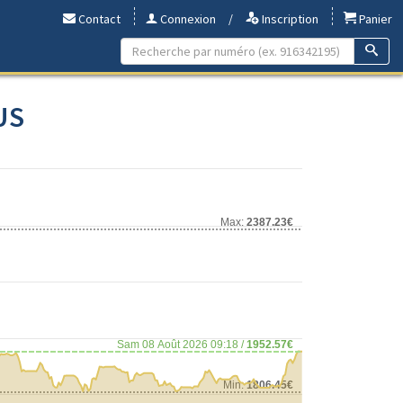
Contact
Connexion
/
Inscription
Panier
US
Max:
2387.23€
Sam 08 Août 2026 09:18 /
1952.57€
Min:
1806.45€