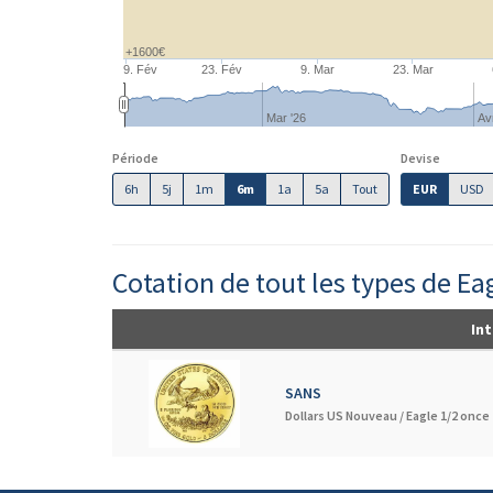
+1600€
9. Fév
23. Fév
9. Mar
23. Mar
Mar '26
Av
Période
Devise
6h
5j
1m
6m
1a
5a
Tout
EUR
USD
Cotation de tout les types de Ea
Int
SANS
Dollars US Nouveau /
Eagle 1/2 once 