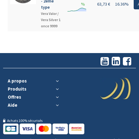
- 2eme
%
63,73 €
16.36%
type
Vera Valor /
Vera Silver 1
once 9999
A propos
Produits
Offres
Aide
Achats 100% sécurisés