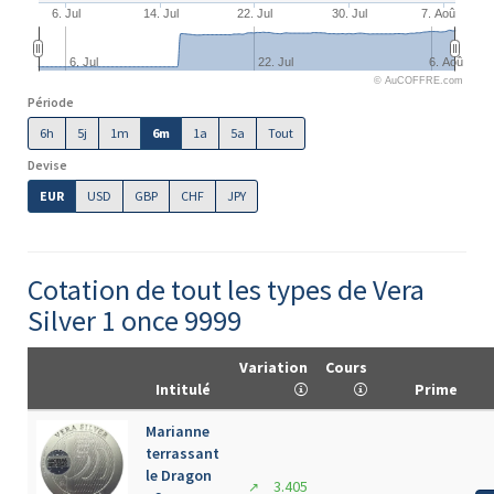
6. Jul
14. Jul
22. Jul
30. Jul
7. Aoû
6. Jul
22. Jul
6. Aoû
© AuCOFFRE.com
Période
6h
5j
1m
6m
1a
5a
Tout
Devise
EUR
USD
GBP
CHF
JPY
Cotation de tout les types de Vera
Silver 1 once 9999
Variation
Cours
Intitulé
Prime
Marianne
terrassant
le Dragon
3.405
↗