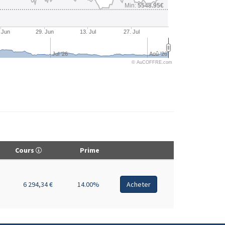
Min:
5548.95€
 Jun
29. Jun
13. Jul
27. Jul
Jul '26
Aoû '26
© AuCOFFRE.com
Cours
Prime
6 294,34 €
14.00%
Acheter