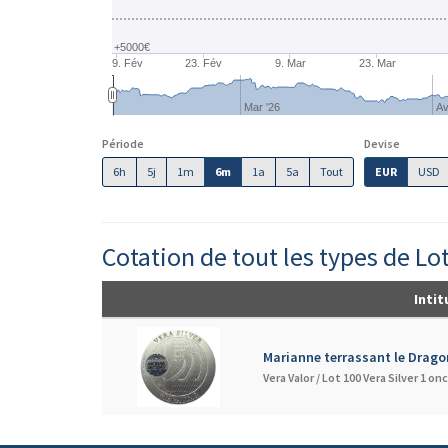
+5000€
9. Fév
23. Fév
9. Mar
23. Mar
Mar '26
Av
Période
Devise
6h
5j
1m
6m
1a
5a
Tout
EUR
USD
Cotation de tout les types de Lot
Intit
Marianne terrassant le Drago
Vera Valor /
Lot 100 Vera Silver 1 on