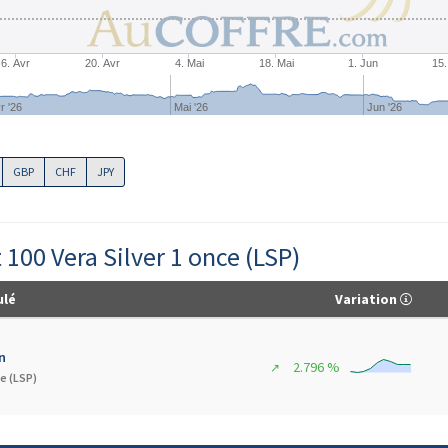
6. Avr
20. Avr
4. Mai
18. Mai
1. Jun
15.
r '26
Mai '26
Jun '26
GBP
CHF
JPY
 100 Vera Silver 1 once (LSP)
ulé
Variation
n
2.796 %
↗
ce (LSP)