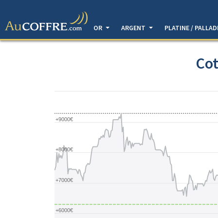
OR
ARGENT
PLATINE / PALLA
Cot
+9000€
+8000€
+7000€
+6000€