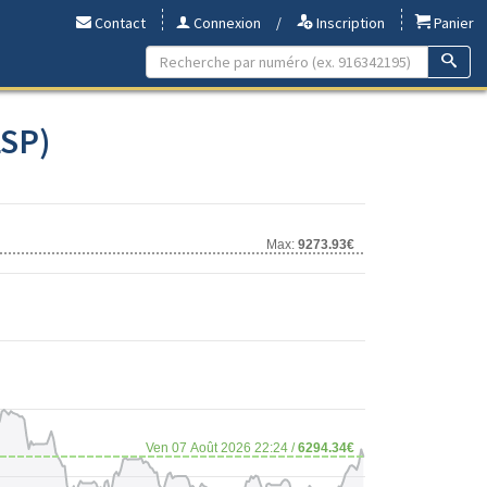
Contact
Connexion
/
Inscription
Panier
LSP)
Max:
9273.93€
Ven 07 Août 2026 22:24 /
6294.34€