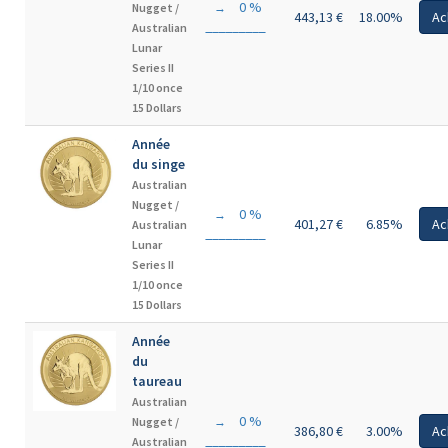
0 %
Nugget /
→
443,13 €
18.00%
Ac
Australian
Lunar
Series II
1/10 once
15 Dollars
Année
du singe
Australian
Nugget /
0 %
→
401,27 €
6.85%
Ac
Australian
Lunar
Series II
1/10 once
15 Dollars
Année
du
taureau
Australian
0 %
Nugget /
→
386,80 €
3.00%
Ac
Australian