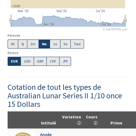
+350€
Mar '26
Mai '26
Jul '26
Avr '26
Jul '26
© AuCOFFRE.com
Période
6h
5j
1m
6m
1a
5a
Tout
Devise
EUR
USD
GBP
CHF
JPY
Cotation de tout les types de
Australian Lunar Series II 1/10 once
15 Dollars
Variation
Cours
Intitulé
Prime
Année