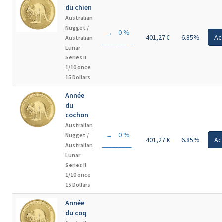
du chien
Australian
Nugget /
0 %
→
401,27 €
6.85%
Ac
Australian
Lunar
Series II
1/10 once
15 Dollars
Année
du
cochon
Australian
0 %
Nugget /
→
401,27 €
6.85%
Ac
Australian
Lunar
Series II
1/10 once
15 Dollars
Année
du coq