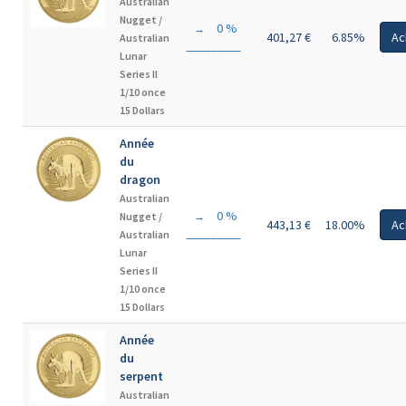
Australian
Nugget /
0 %
→
401,27 €
6.85%
Ac
Australian
Lunar
Series II
1/10 once
15 Dollars
Année
du
dragon
Australian
0 %
Nugget /
→
443,13 €
18.00%
Ac
Australian
Lunar
Series II
1/10 once
15 Dollars
Année
du
serpent
Australian