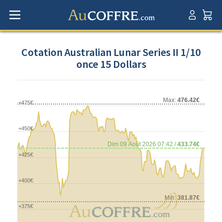
Cotation Australian Lunar Series II 1/10
once 15 Dollars
Max:
476.42€
+475€
+450€
Dim 09 Août 2026 07:42 /
433.74€
+425€
+400€
Min:
381.87€
+375€