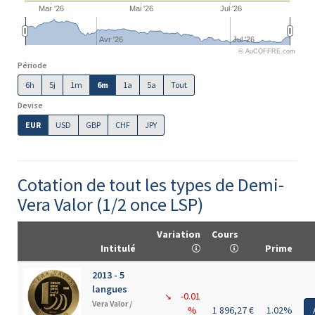
Mar '26
Mai '26
Jul '26
Avr '26
Jul '26
© AuCOFFRE.com
Période
6h
5j
1m
6m
1a
5a
Tout
Devise
EUR
USD
GBP
CHF
JPY
Cotation de tout les types de Demi-
Vera Valor (1/2 once LSP)
Variation
Cours
Intitulé
Prime
2013 - 5
langues
-0.01
↘
Vera Valor /
%
1 896,27 €
1.02%