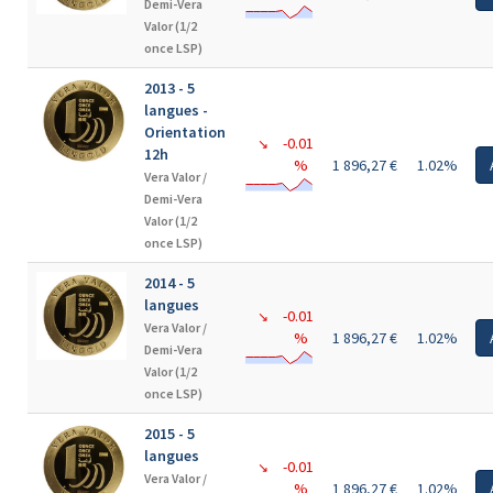
Demi-Vera
Valor (1/2
once LSP)
2013 - 5
langues -
Orientation
-0.01
↘
12h
%
1 896,27 €
1.02%
Vera Valor /
Demi-Vera
Valor (1/2
once LSP)
2014 - 5
langues
-0.01
↘
Vera Valor /
%
1 896,27 €
1.02%
Demi-Vera
Valor (1/2
once LSP)
2015 - 5
langues
-0.01
↘
Vera Valor /
%
1 896,27 €
1.02%