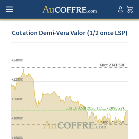
Cotation Demi-Vera Valor (1/2 once LSP)
+2400€
Max:
2341.59€
+2200€
+2000€
Lun 10 Août 2026 11:11 /
1896.27€
+1800€
Min:
1754.53€
+1600€