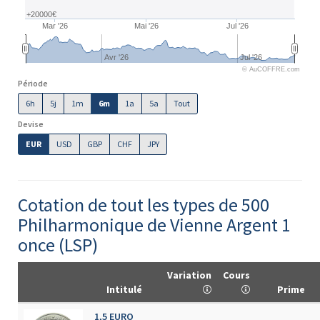
+20000€
Mar '26
Mai '26
Jul '26
Avr '26
Jul '26
© AuCOFFRE.com
Période
6h
5j
1m
6m
1a
5a
Tout
Devise
EUR
USD
GBP
CHF
JPY
Cotation de tout les types de 500
Philharmonique de Vienne Argent 1
once (LSP)
Variation
Cours
Intitulé
Prime
1,5 EURO