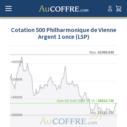
Cotation 500 Philharmonique de Vienne
Argent 1 once (LSP)
Max:
42469.64€
+40000€
+35000€
+30000€
Sam 08 Août 2026 14:16 /
28824.74€
Min:
25411.25€
+25000€