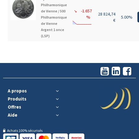
Philharmonique
-1.657
de Vienne /
500
↘
28 824,74
%
5.00%
Philharmonique
€
de Vienne
Argent 1 once
(LSP)
A propos
Produits
Offres
Aide
Achats 100% sécurisés