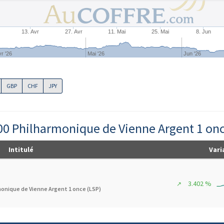
13. Avr
27. Avr
11. Mai
25. Mai
8. Jun
r '26
Mai '26
Jun '26
GBP
CHF
JPY
000 Philharmonique de Vienne Argent 1 onc
Intitulé
Vari
3.402 %
↗
monique de Vienne Argent 1 once (LSP)