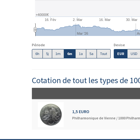
+40000€
16. Fév
2. Mar
16. Mar
30. Mar
Mar '26
Av
Période
Devise
6h
5j
1m
6m
1a
5a
Tout
EUR
USD
Cotation de tout les types de 1
1,5 EURO
Philharmonique de Vienne /
1000 Philhar