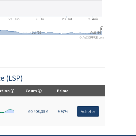
22. Jun
6. Jul
20. Jul
3. Aoû
Jul '26
Aoû '26
© AuCOFFRE.com
e (LSP)
ation
Cours
Prime
60 408,39 €
9.97%
Acheter