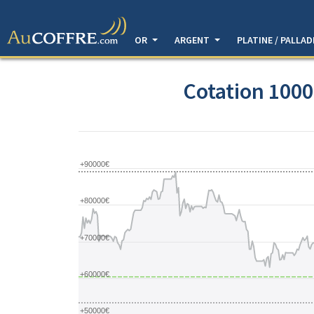
OR
ARGENT
PLATINE / PALLA
Cotation 1000
+90000€
+80000€
+70000€
+60000€
+50000€