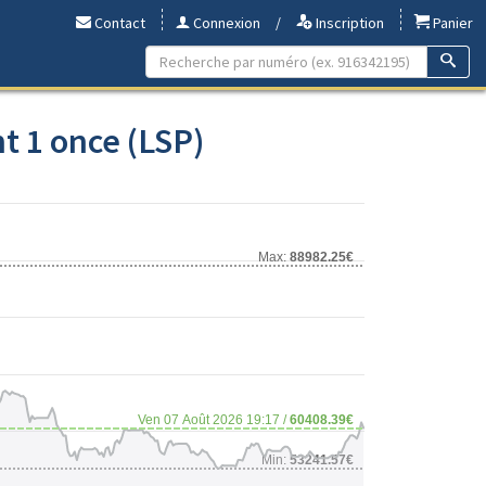
Contact
Connexion
/
Inscription
Panier
t 1 once (LSP)
Max:
88982.25€
Ven 07 Août 2026 19:17 /
60408.39€
Min:
53241.57€