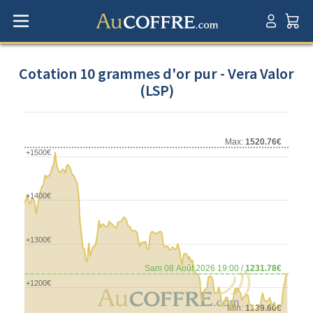
Cotation 10 grammes d'or pur - Vera Valor
(LSP)
Max:
1520.76€
+1500€
+1400€
+1300€
Sam 08 Août 2026 19:00 /
1231.78€
+1200€
Min:
1139.60€