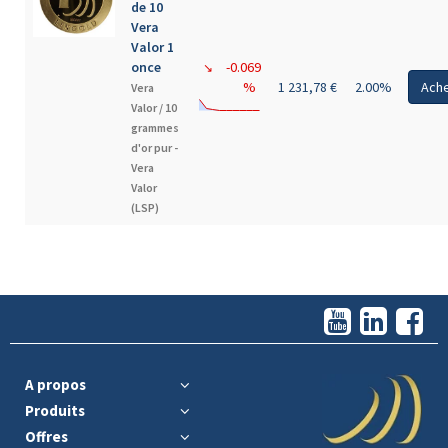
de 10
Vera
Valor 1
once
-0.069
↘
%
1 231,78 €
2.00%
Ach
Vera
Valor /
10
grammes
d'or pur -
Vera
Valor
(LSP)
A propos
Produits
Offres