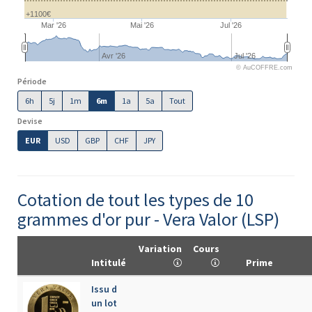
+1100€
Mar '26
Mai '26
Jul '26
Avr '26
Jul '26
© AuCOFFRE.com
Période
6h
5j
1m
6m
1a
5a
Tout
Devise
EUR
USD
GBP
CHF
JPY
Cotation de tout les types de 10
grammes d'or pur - Vera Valor (LSP)
Variation
Cours
Intitulé
Prime
Issu d
un lot