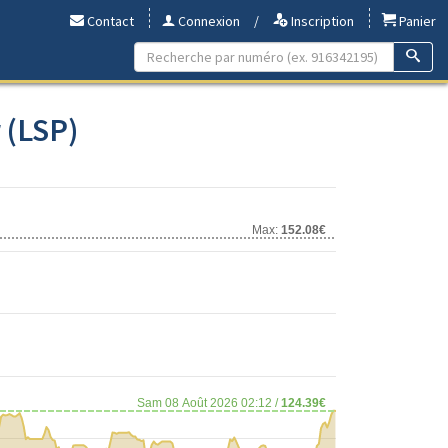
Contact
Connexion
/
Inscription
Panier
 (LSP)
Max:
152.08€
Sam 08 Août 2026 02:12 /
124.39€