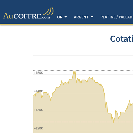
OR
ARGENT
PLATINE / PALLA
Cotat
+150€
+140€
+130€
+120€