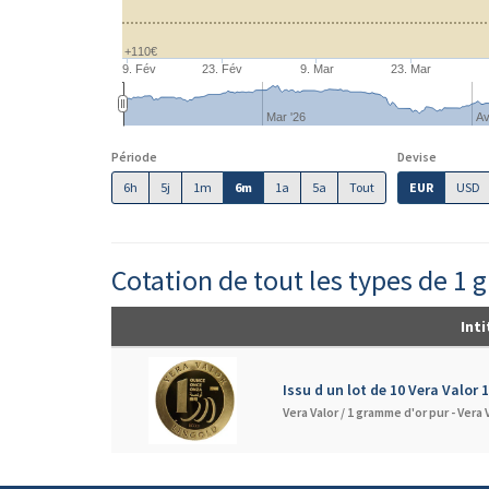
+110€
9. Fév
23. Fév
9. Mar
23. Mar
Mar '26
Av
Période
Devise
6h
5j
1m
6m
1a
5a
Tout
EUR
USD
Cotation de tout les types de 1 
Inti
Issu d un lot de 10 Vera Valor 
Vera Valor /
1 gramme d'or pur - Vera 