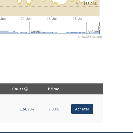
Min:
115.08€
 Jun
29. Jun
13. Jul
27. Jul
Jul '26
Aoû '26
© AuCOFFRE.com
Cours
Prime
124,39 €
3.00%
Acheter