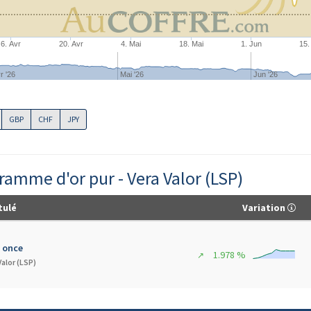
6. Avr
20. Avr
4. Mai
18. Mai
1. Jun
15.
r '26
Mai '26
Jun '26
GBP
CHF
JPY
gramme d'or pur - Vera Valor (LSP)
tulé
Variation
1 once
1.978 %
↗
Valor (LSP)