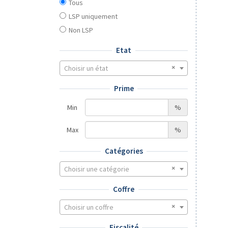
Tous
LSP uniquement
Non LSP
Etat
Choisir un état
Prime
Min
%
Max
%
Catégories
Choisir une catégorie
Coffre
Choisir un coffre
Fiscalité