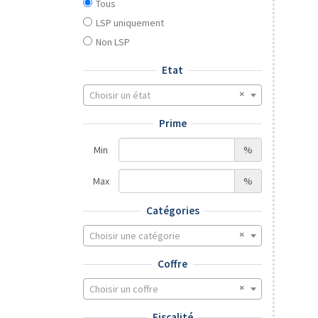
Tous
LSP uniquement
Non LSP
Etat
Choisir un état
Prime
Min
%
Max
%
Catégories
Choisir une catégorie
Coffre
Choisir un coffre
Fiscalité