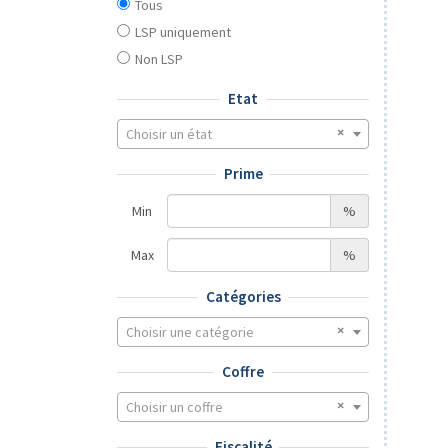
Tous
LSP uniquement
Non LSP
Etat
Choisir un état
Prime
Min
%
Max
%
Catégories
Choisir une catégorie
Coffre
Choisir un coffre
Fiscalité