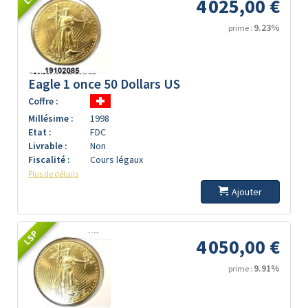
4 025,00 €
9.23%
prime :
Eagle 1 once 50 Dollars US
Coffre :
Millésime :
1998
Etat :
FDC
Livrable :
Non
Fiscalité :
Cours légaux
Plus de détails
Ajouter
LSP
4 050,00 €
9.91%
prime :