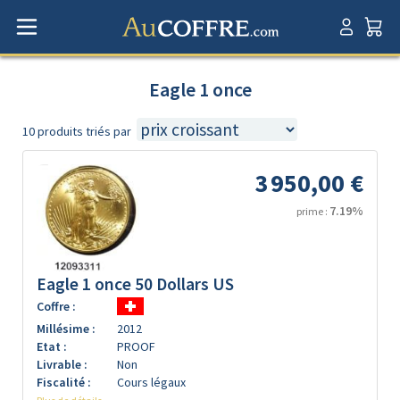
Eagle 1 once
10 produits triés par
3 950,00 €
7.19%
prime :
Eagle 1 once 50 Dollars US
Coffre :
Millésime :
2012
Etat :
PROOF
Livrable :
Non
Fiscalité :
Cours légaux