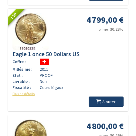
LSP
4 799,00 €
30.23%
prime :
Eagle 1 once 50 Dollars US
Coffre :
Millésime :
2011
Etat :
PROOF
Livrable :
Non
Fiscalité :
Cours légaux
Plus de détails
Ajouter
4 800,00 €
30.26%
prime :