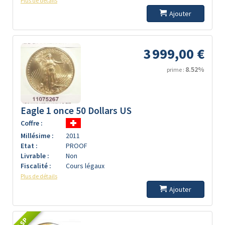
Plus de détails
Ajouter
3 999,00 €
8.52%
prime :
Eagle 1 once 50 Dollars US
Coffre :
Millésime :
2011
Etat :
PROOF
Livrable :
Non
Fiscalité :
Cours légaux
Plus de détails
Ajouter
LSP