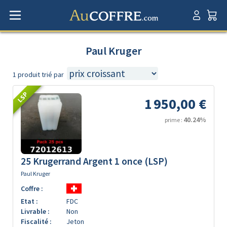
Paul Kruger
1 produit trié par
LSP
1 950,00 €
40.24%
prime :
25 Krugerrand Argent 1 once (LSP)
Paul Kruger
Coffre :
Etat :
FDC
Livrable :
Non
Fiscalité :
Jeton