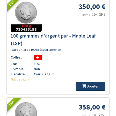
LSP
350,00 €
104.05%
prime :
100 grammes d'argent pur - Maple Leaf
(LSP)
Issu d un lot de 1000 pièces d une once
Coffre :
Etat :
FDC
Livrable :
Non
Fiscalité :
Cours légaux
Plus de détails
Ajouter
LSP
358,00 €
108.71%
prime :