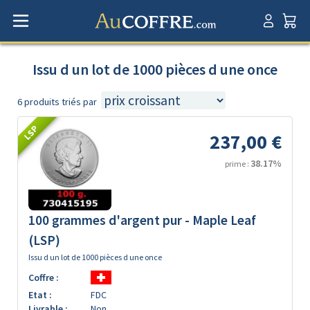
Issu d un lot de 1000 pièces d une once
6 produits triés par
LSP
237,00 €
38.17%
prime :
100 grammes d'argent pur - Maple Leaf
(LSP)
Issu d un lot de 1000 pièces d une once
Coffre :
Etat :
FDC
Livrable :
Non