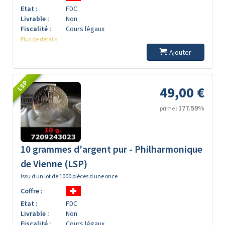
Etat :
FDC
Livrable :
Non
Fiscalité :
Cours légaux
Plus de détails
Ajouter
LSP
49,00 €
177.59%
prime :
10 grammes d'argent pur - Philharmonique
de Vienne (LSP)
Issu d un lot de 1000 pièces d une once
Coffre :
Etat :
FDC
Livrable :
Non
Fiscalité :
Cours légaux